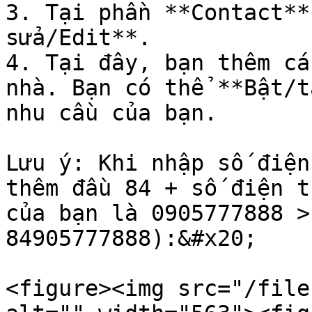
3. Tại phần **Contact**
sửa/Edit**.

4. Tại đây, bạn thêm cá
nhà. Bạn có thể **Bật/t
nhu cầu của bạn.

Lưu ý: Khi nhập số điện
thêm đầu 84 + số điện t
của bạn là 0905777888 >
84905777888):&#x20;

<figure><img src="/file