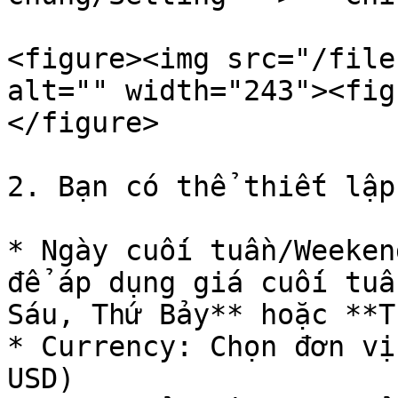
<figure><img src="/file
alt="" width="243"><fig
</figure>

2. Bạn có thể thiết lập
* Ngày cuối tuần/Weeken
để áp dụng giá cuối tuầ
Sáu, Thứ Bảy** hoặc **T
* Currency: Chọn đơn vị
USD)
