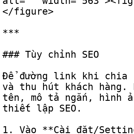
alt="" width="563"><fig
</figure>

***

### Tùy chỉnh SEO

Để đường link khi chia 
và thu hút khách hàng. 
tên, mô tả ngắn, hình ả
thiết lập SEO.

1. Vào **Cài đặt/Settin