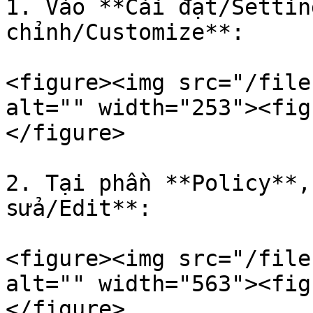
1. Vào **Cài đặt/Settin
chỉnh/Customize**:

<figure><img src="/file
alt="" width="253"><fig
</figure>

2. Tại phần **Policy**,
sửa/Edit**:

<figure><img src="/file
alt="" width="563"><fig
</figure>
