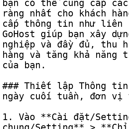
bạn có thể cung cấp các
ràng nhất cho khách hàn
cấp thông tin như liên 
GoHost giúp bạn xây dựn
nghiệp và đầy đủ, thu h
hàng và tăng khả năng t
của bạn.

### Thiết lập Thông tin
ngày cuối tuần, đơn vị t
1. Vào **Cài đặt/Settin
chung/Setting** > **Chỉ