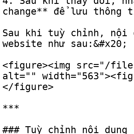
4. Sau khi thay đổi, nh
change** để lưu thông ti
Sau khi tuỳ chỉnh, nội 
website như sau:&#x20;

<figure><img src="/file
alt="" width="563"><fig
</figure>

***

### Tuỳ chỉnh nội dung 