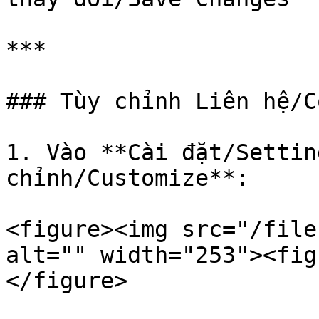
***

### Tùy chỉnh Liên hệ/C
1. Vào **Cài đặt/Settin
chỉnh/Customize**:

<figure><img src="/file
alt="" width="253"><fig
</figure>
