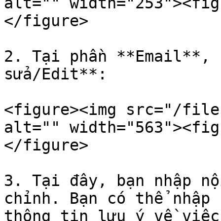
alt="" width="253"><fig
</figure>

2. Tại phần **Email**, 
sửa/Edit**:

<figure><img src="/file
alt="" width="563"><fig
</figure>

3. Tại đây, bạn nhập nộ
chỉnh. Bạn có thể nhập 
thông tin lưu ý về việc