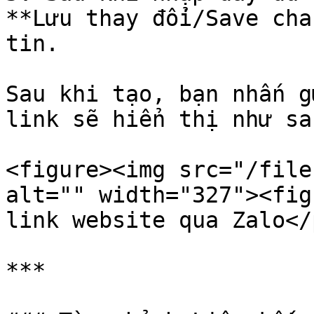
**Lưu thay đổi/Save cha
tin.

Sau khi tạo, bạn nhấn g
link sẽ hiển thị như sa
<figure><img src="/file
alt="" width="327"><fig
link website qua Zalo</
***
