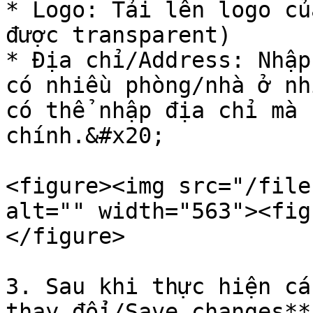
* Logo: Tải lên logo củ
được transparent)

* Địa chỉ/Address: Nhập
có nhiều phòng/nhà ở nh
có thể nhập địa chỉ mà 
chính.&#x20;

<figure><img src="/file
alt="" width="563"><fig
</figure>

3. Sau khi thực hiện cá
thay đổi/Save changes**.