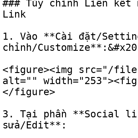
### Tùy chỉnh Liên kết 
Link

1. Vào **Cài đặt/Settin
chỉnh/Customize**:&#x20;
<figure><img src="/file
alt="" width="253"><fig
</figure>

3. Tại phần **Social li
sửa/Edit**:
