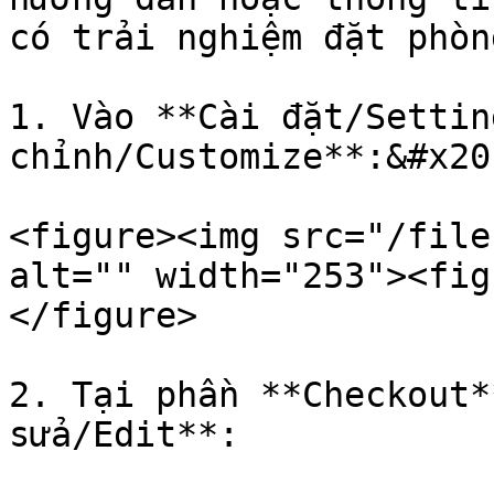
có trải nghiệm đặt phòn
1. Vào **Cài đặt/Settin
chỉnh/Customize**:&#x20;
<figure><img src="/file
alt="" width="253"><fig
</figure>

2. Tại phần **Checkout*
sửa/Edit**:
