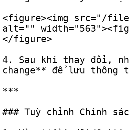
<figure><img src="/file
alt="" width="563"><fig
</figure>

4. Sau khi thay đổi, nh
change** để lưu thông ti
***

### Tuỳ chỉnh Chính sác