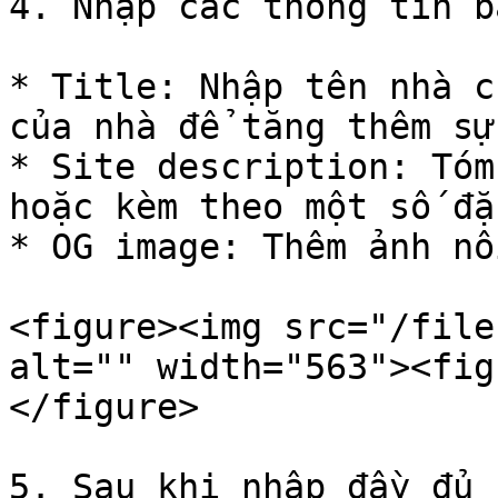
4. Nhập các thông tin b
* Title: Nhập tên nhà c
của nhà để tăng thêm sự
* Site description: Tóm
hoặc kèm theo một số đặ
* OG image: Thêm ảnh nổ
<figure><img src="/file
alt="" width="563"><fig
</figure>

5. Sau khi nhập đầy đủ 