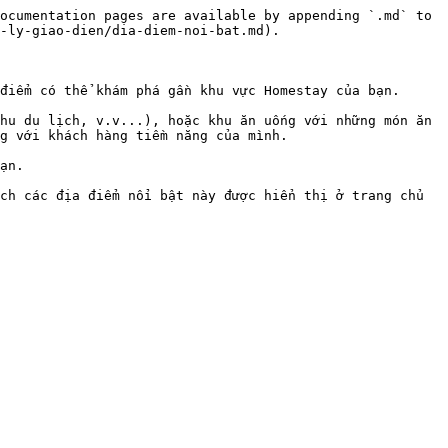
ocumentation pages are available by appending `.md` to 
-ly-giao-dien/dia-diem-noi-bat.md).

điểm có thể khám phá gần khu vực Homestay của bạn.

hu du lịch, v.v...), hoặc khu ăn uống với những món ăn 
g với khách hàng tiềm năng của mình.

ạn.

ch các địa điểm nổi bật này được hiển thị ở trang chủ 