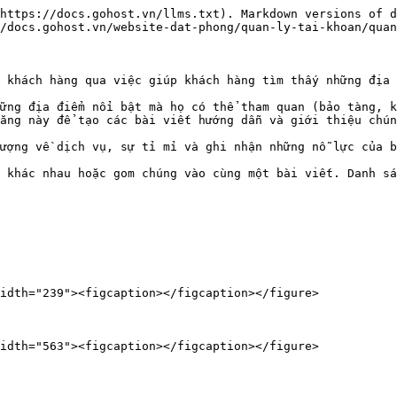
https://docs.gohost.vn/llms.txt). Markdown versions of d
/docs.gohost.vn/website-dat-phong/quan-ly-tai-khoan/quan
 khách hàng qua việc giúp khách hàng tìm thấy những địa 
ững địa điểm nổi bật mà họ có thể tham quan (bảo tàng, k
ăng này để tạo các bài viết hướng dẫn và giới thiệu chún
ượng về dịch vụ, sự tỉ mỉ và ghi nhận những nỗ lực của b
 khác nhau hoặc gom chúng vào cùng một bài viết. Danh sá
idth="239"><figcaption></figcaption></figure>

idth="563"><figcaption></figcaption></figure>
