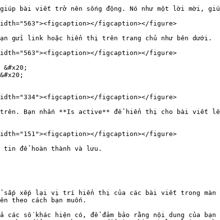
giúp bài viết trở nên sống động. Nó như một lời mời, giú
idth="563"><figcaption></figcaption></figure>

ạn gửi link hoặc hiển thị trên trang chủ như bên dưới.

idth="563"><figcaption></figcaption></figure>

 &#x20;

&#x20;

idth="334"><figcaption></figcaption></figure>

trên. Bạn nhấn **Is active** để hiển thị cho bài viết lê
idth="151"><figcaption></figcaption></figure>

 tin để hoàn thành và lưu.

 sắp xếp lại vị trí hiển thị của các bài viết trong màn 
ên theo cách bạn muốn.

ả các số khác hiện có, để đảm bảo rằng nội dung của bạn 