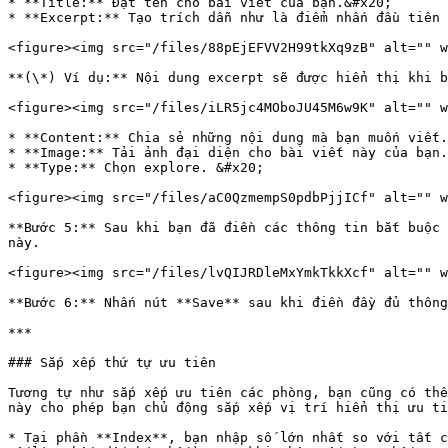
* **Title:** Đặt tên cho bài viết của bạn.&#x20;

* **Excerpt:** Tạo trích dẫn như là điểm nhấn đầu tiên 
<figure><img src="/files/88pEjEFVV2H99tkXq9zB" alt="" w
**(\*) Ví dụ:** Nội dung excerpt sẽ được hiển thị khi b
<figure><img src="/files/iLR5jc4MOboJU45M6w9K" alt="" w
* **Content:** Chia sẻ những nội dung mà bạn muốn viết.
* **Image:** Tải ảnh đại diện cho bài viết này của bạn.
* **Type:** Chọn explore. &#x20;

<figure><img src="/files/aC0QzmempS0pdbPjjICf" alt="" w
**Bước 5:** Sau khi bạn đã điền các thông tin bắt buộc 
này.

<figure><img src="/files/lvQIJRDleMxYmkTkkXcf" alt="" w
**Bước 6:** Nhấn nút **Save** sau khi điền đầy đủ thông
***

### Sắp xếp thứ tự ưu tiên

Tương tự như sắp xếp ưu tiên các phòng, bạn cũng có thể
này cho phép bạn chủ động sắp xếp vị trí hiển thị ưu ti
* Tại phần **Index**, bạn nhập số lớn nhất so với tất c