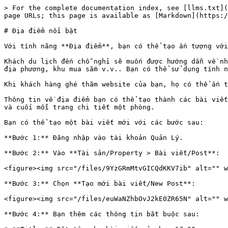
> For the complete documentation index, see [llms.txt](
page URLs; this page is available as [Markdown](https:/
# Địa điểm nổi bật

Với tính năng **Địa điểm**, bạn có thể tạo ấn tượng với
Khách du lịch đến chỗ nghỉ sẽ muốn được hướng dẫn về nh
địa phương, khu mua sắm v.v.. Bạn có thể sử dụng tính n
Khi khách hàng ghé thăm website của bạn, họ có thể ấn t
Thông tin về địa điểm bạn có thể tạo thành các bài viết
và cuối mỗi trang chi tiết một phòng.

Bạn có thể tạo một bài viết mới với các bước sau:

**Bước 1:** Đăng nhập vào tài khoản Quản Lý.

**Bước 2:** Vào **Tài sản/Property > Bài viết/Post**:

<figure><img src="/files/9YzGRmMtvGICQdKKV7ib" alt="" w
**Bước 3:** Chọn **Tạo mới bài viết/New Post**:

<figure><img src="/files/euWaNZhbOvJ2kE0ZR65N" alt="" w
**Bước 4:** Bạn thêm các thông tin bắt buộc sau:
