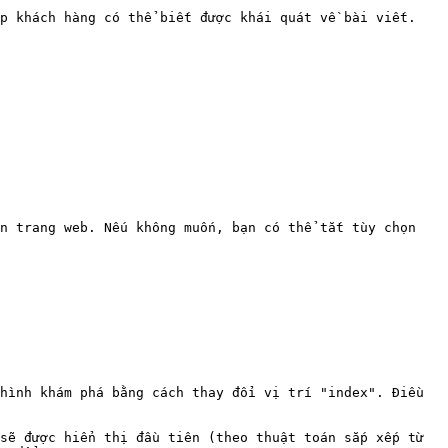
p khách hàng có thể biết được khái quát về bài viết.

n trang web. Nếu không muốn, bạn có thể tắt tùy chọn 
hình khám phá bằng cách thay đổi vị trí "index". Điều 
sẽ được hiển thị đầu tiên (theo thuật toán sắp xếp từ 