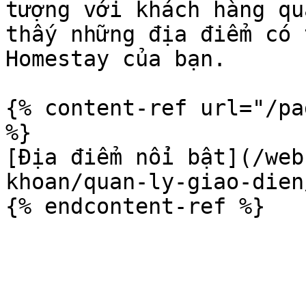
tượng với khách hàng qu
thấy những địa điểm có 
Homestay của bạn.

{% content-ref url="/pa
%}

[Địa điểm nổi bật](/web
khoan/quan-ly-giao-dien