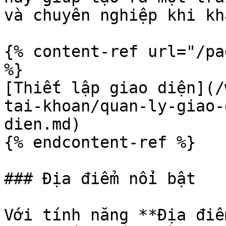
và chuyên nghiệp khi kh
{% content-ref url="/pa
%}

[Thiết lập giao diện](/
tai-khoan/quan-ly-giao-
dien.md)

{% endcontent-ref %}

### Địa điểm nổi bật

Với tính năng **Địa điể