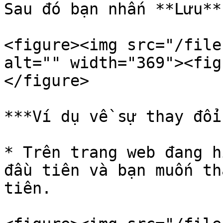
Sau đó bạn nhấn **Lưu**
<figure><img src="/file
alt="" width="369"><fig
</figure>

***Ví dụ về sự thay đổi:
* Trên trang web đang h
đầu tiên và bạn muốn th
tiên.
