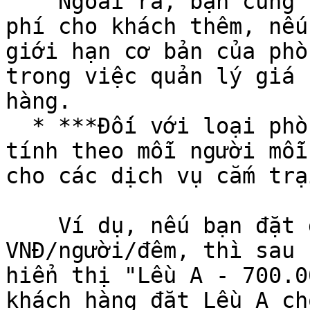
    Ngoài ra, bạn cũng có khả năng thiết lập phụ 
phí cho khách thêm, nếu
giới hạn cơ bản của phò
trong việc quản lý giá 
hàng.

  * ***Đối với loại phòng Dorm***, giá sẽ được 
tính theo mỗi người mỗi
cho các dịch vụ cắm trạ
    Ví dụ, nếu bạn đặt giá cho Lều A là 700.000 
VNĐ/người/đêm, thì sau 
hiển thị "Lều A - 700.0
khách hàng đặt Lều A ch