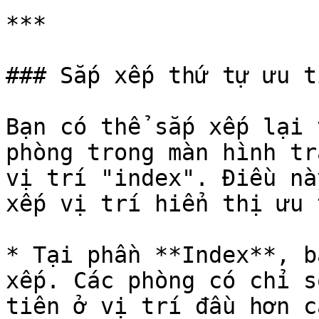
***

### Sắp xếp thứ tự ưu ti
Bạn có thể sắp xếp lại 
phòng trong màn hình tr
vị trí "index". Điều nà
xếp vị trí hiển thị ưu 
* Tại phần **Index**, b
xếp. Các phòng có chỉ s
tiên ở vị trí đầu hơn c