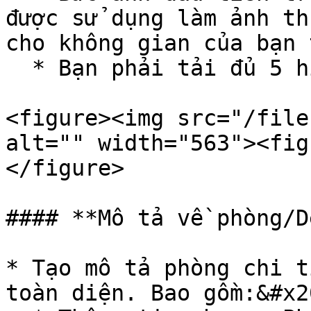
được sử dụng làm ảnh th
cho không gian của bạn 
  * Bạn phải tải đủ 5 hình ảnh

<figure><img src="/file
alt="" width="563"><fig
</figure>

#### **Mô tả về phòng/D
* Tạo mô tả phòng chi t
toàn diện. Bao gồm:&#x20