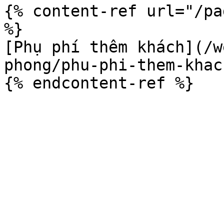
{% content-ref url="/pa
%}

[Phụ phí thêm khách](/w
phong/phu-phi-them-khac