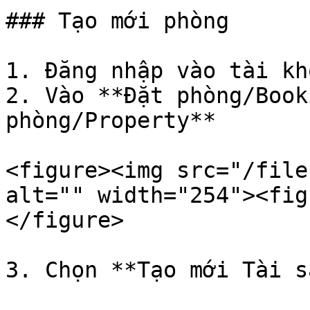
### Tạo mới phòng

1. Đăng nhập vào tài kh
2. Vào **Đặt phòng/Book
phòng/Property**

<figure><img src="/file
alt="" width="254"><fig
</figure>

3. Chọn **Tạo mới Tài s