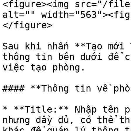
<figure><img src="/file
alt="" width="563"><fig
</figure>

Sau khi nhấn **Tạo mới 
thông tin bên dưới để có
việc tạo phòng.

#### **Thông tin về phò
* **Title:** Nhập tên p
nhưng đầy đủ, có thể th
khác để quản lý thông t