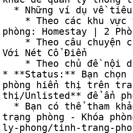
  * Những ví dụ về tiêu đề hay và ngắn gọn:&#x20;

    * Theo các khu vực và đặc điểm riêng của 
phòng: Homestay | 2 Phò
    * Theo câu chuyện của phòng: Homestay Vintage 
Với Nét Cổ Điển

    * Theo chủ đề nội dung: Không Gian Ấm Áp,...

* **Status:** Bạn chọn 
phòng hiển thị trên tra
thị/Unlisted** để ẩn ph
  * Bạn có thể tham khảo hướng dẫn sau: [Tình 
trạng phòng - Khóa phòn
ly-phong/tinh-trang-pho