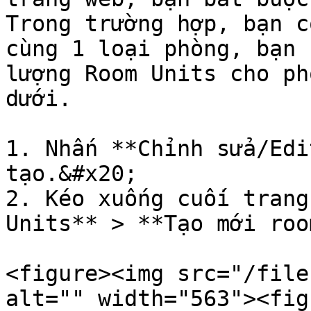
Trong trường hợp, bạn c
cùng 1 loại phòng, bạn 
lượng Room Units cho ph
dưới.

1. Nhấn **Chỉnh sửa/Edi
tạo.&#x20;

2. Kéo xuống cuối trang
Units** > **Tạo mới roo
<figure><img src="/file
alt="" width="563"><fig