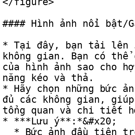
</figure>

#### Hình ảnh nổi bật/G
* Tại đây, bạn tải lên 
không gian. Bạn có thể 
của hình ảnh sao cho hợ
năng kéo và thả.

* Hãy chọn những bức ản
đủ các không gian, giúp
tổng quan và chi tiết h
* ***Lưu ý**:*&#x20;

  * Bức ảnh đầu tiên trong danh sách của bạn sẽ 