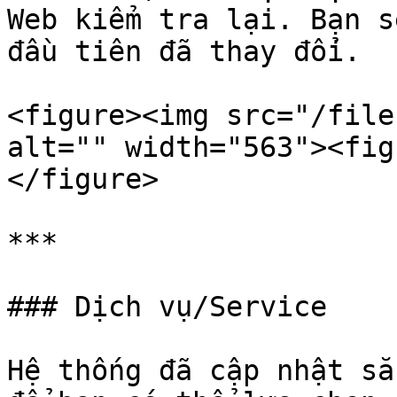
Web kiểm tra lại. Bạn s
đầu tiên đã thay đổi.

<figure><img src="/file
alt="" width="563"><fig
</figure>

***

### Dịch vụ/Service

Hệ thống đã cập nhật sẵ