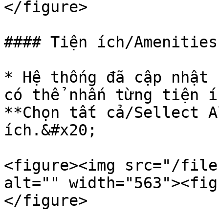
</figure>

#### Tiện ích/Amenities

* Hệ thống đã cập nhật 
có thể nhấn từng tiện í
**Chọn tất cả/Sellect A
ích.&#x20;

<figure><img src="/file
alt="" width="563"><fig
</figure>
