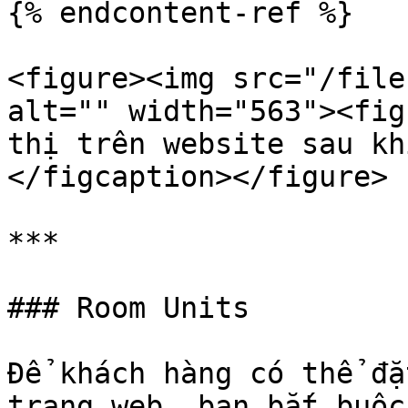
{% endcontent-ref %}

<figure><img src="/file
alt="" width="563"><fig
thị trên website sau kh
</figcaption></figure>

***

### Room Units

Để khách hàng có thể đặ
trang web, bạn bắt buộc