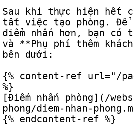
Sau khi thực hiện hết c
tất việc tạo phòng. Để 
điểm nhấn hơn, bạn có t
và **Phụ phí thêm khách
bên dưới:

{% content-ref url="/pa
%}

[Điểm nhấn phòng](/webs
phong/diem-nhan-phong.md
{% endcontent-ref %}
