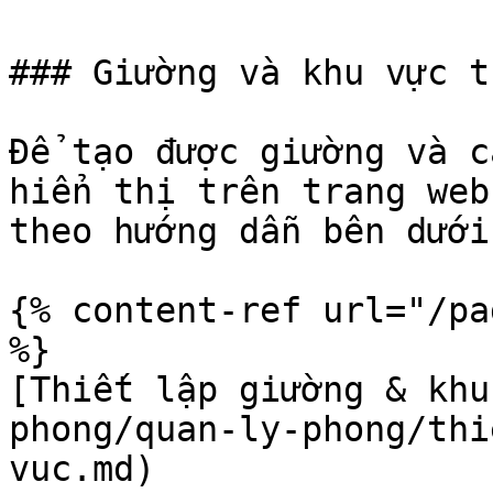
### Giường và khu vực t
Để tạo được giường và c
hiển thị trên trang web
theo hướng dẫn bên dưới:
{% content-ref url="/pa
%}

[Thiết lập giường & khu
phong/quan-ly-phong/thi
vuc.md)
