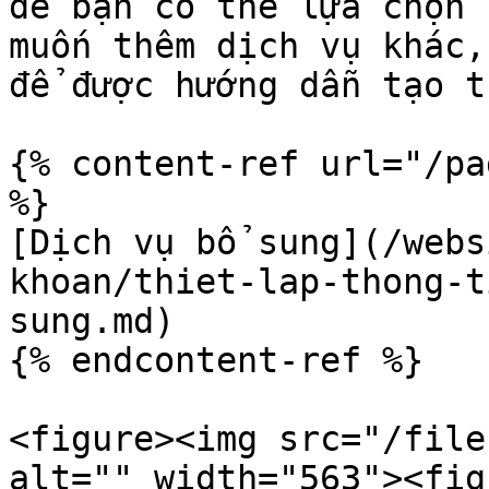
để bạn có thể lựa chọn 
muốn thêm dịch vụ khác,
để được hướng dẫn tạo t
{% content-ref url="/pa
%}

[Dịch vụ bổ sung](/webs
khoan/thiet-lap-thong-t
sung.md)

{% endcontent-ref %}

<figure><img src="/file
alt="" width="563"><fig