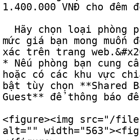
1.400.000 VNĐ cho đêm đó
  Hãy chọn loại phòng phù hợp với không gian và 
mức giá bạn mong muốn đ
xác trên trang web.&#x20
* Nếu phòng bạn cung cấ
hoặc có các khu vực chi
bật tùy chọn **Shared B
Guest** để thông báo đế
<figure><img src="/file
alt="" width="563"><fig