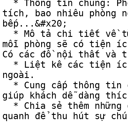
  * Thông tin chung: Phòng ở vị trí nào, diện 
tích, bao nhiêu phòng n
bếp...&#x20;

  * Mô tả chi tiết về từng khu vực trong phòng, 
mỗi phòng sẽ có tiện íc
Có các đồ nội thất và t
  * Liệt kê các tiện ích bên trong phòng và bên 
ngoài.

  * Cung cấp thông tin quan trọng khi khách đến, 
giúp khách dễ dàng thíc
  * Chia sẻ thêm những địa điểm và khu vực xung 
quanh để thu hút sự chú