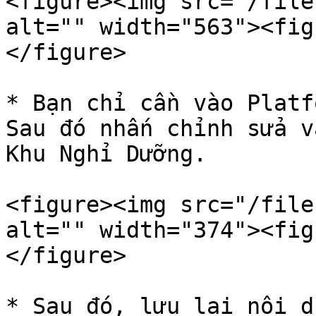
<figure><img src="/file
alt="" width="563"><fig
</figure>

* Bạn chỉ cần vào Platf
Sau đó nhấn chỉnh sửa v
Khu Nghỉ Dưỡng.

<figure><img src="/file
alt="" width="374"><fig
</figure>

* Sau đó, lưu lại nội d